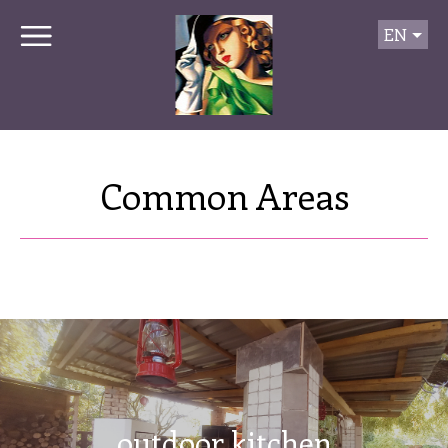
EN
Common Areas
outdoor kitchen