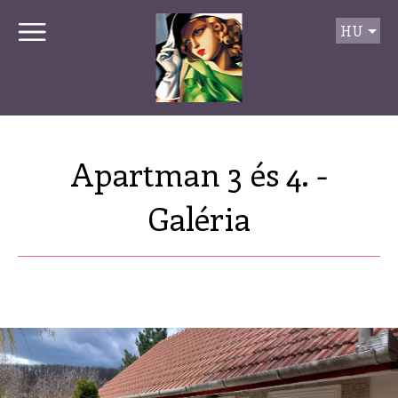
HU
Apartman 3 és 4. -
Galéria